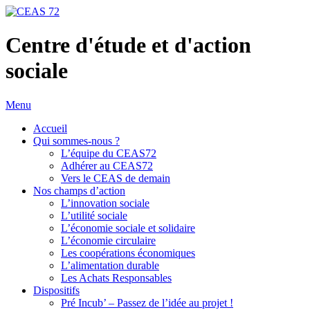
Centre d'étude et d'action
sociale
Menu
Accueil
Qui sommes-nous ?
L’équipe du CEAS72
Adhérer au CEAS72
Vers le CEAS de demain
Nos champs d’action
L’innovation sociale
L’utilité sociale
L’économie sociale et solidaire
L’économie circulaire
Les coopérations économiques
L’alimentation durable
Les Achats Responsables
Dispositifs
Pré Incub’ – Passez de l’idée au projet !