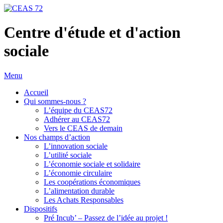
Centre d'étude et d'action
sociale
Menu
Accueil
Qui sommes-nous ?
L’équipe du CEAS72
Adhérer au CEAS72
Vers le CEAS de demain
Nos champs d’action
L’innovation sociale
L’utilité sociale
L’économie sociale et solidaire
L’économie circulaire
Les coopérations économiques
L’alimentation durable
Les Achats Responsables
Dispositifs
Pré Incub’ – Passez de l’idée au projet !